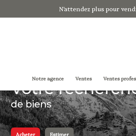
N'attendez plus pour vend
notre agence
ventes
ventes profe
votre recherch
de biens
Acheter
Estimer