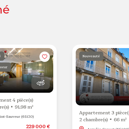
né
é
Nouveauté
coeur
ent 4 pièce(s)
e(s)
91.98 m²
Appartement 3 pièce(
int-Sauveur (65120)
2 chambre(s)
66 m²
229 000 €
Argelès-Gazost (65400