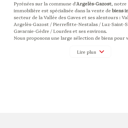
Pyrénées sur la commune d'
Argelès-Gazost
, notre
immobilière est spécialisée dans la vente de
biens 
secteur de la Vallée des Gaves et ses alentours : Val
Argelès-Gazost / Pierrefitte-Nestalas / Luz-Saint-
Gavarnie-Gèdre / Lourdes et ses environs.
Nous proposons une large sélection de biens pour 
immobilier
que vous souhaitiez devenir propriétair
principale ou secondaire : maison, grange, ensembl
Lire plus
appartement en copropriété, gîte locatif, program
professionnel, commerces...