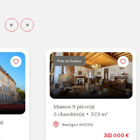
Prix en baisse
Maison 9 pièce(s)
5 chambre(s)
323 m²
s)
Barèges (65120)
315 000 €
)