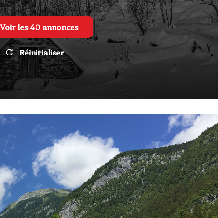
Voir les
40
annonces
Réinitialiser