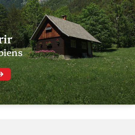
rir
biens