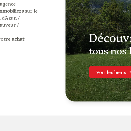
 agence
immobiliers
sur le
 d'Azun /
Sauveur /
découv
votre
achat
e en résidence
tous nos 
e immobilier,
me Neuf, local
Voir les biens