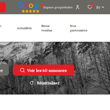
0
Fr
Espace propriétaire
biens
nos
actualités
vendus
partenaires
er
Voir les
40
annonces
Réinitialiser