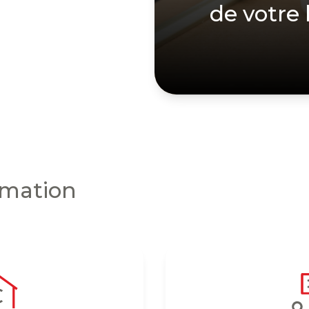
de votre 
imation