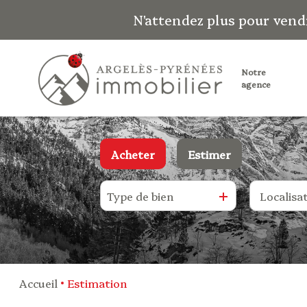
N'attendez plus pour vend
notre
agence
Acheter
Estimer
Type de bien
De l'ancien
De l'immo pro
Accueil
Estimation