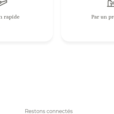
n rapide
Par un p
obtiens une estimation en 4 éta
Adresse du bien *
2
3
Restons connectés