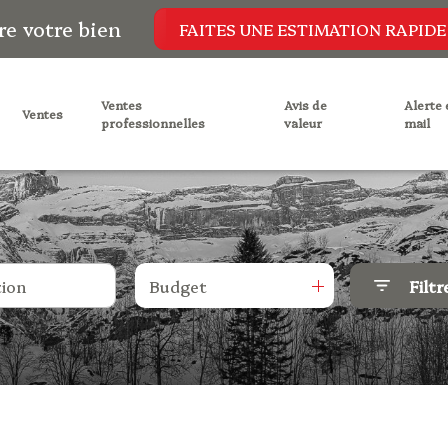
re votre bien
FAITES UNE ESTIMATION RAPIDE
ventes
avis de
alerte e-
ventes
professionnelles
valeur
mail
Budget
Filtr