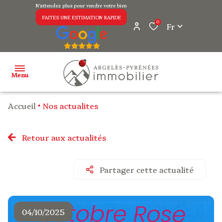
N'attendez plus pour vendre votre bien
FAITES UNE ESTIMATION RAPIDE
0
Fr
Menu
Accueil
Nos actualites
notre
agence
Retour aux actualités
ventes
Partager cette actualité
ventes
professionnelles
04/10/2025
avis