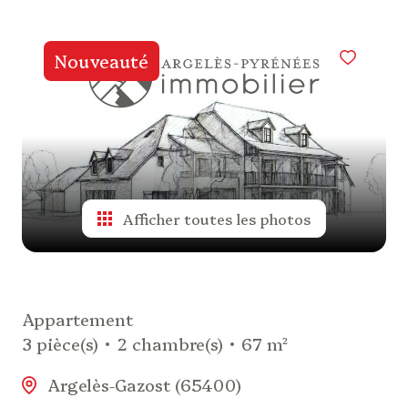
de
valeur
Nouveauté
alerte
e-
mail
actualités
Afficher toutes les photos
biens
vendus
Appartement
nos
3 pièce(s)
2 chambre(s)
67 m²
partenaires
Argelès-Gazost (65400)