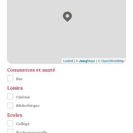
Leaflet
|
©
Maps
|
© OpenStreetMap
Jawg
Commerces et santé
Bar
Loisirs
Cinéma
Bibliothèque
Ecoles
Collège
École maternelle