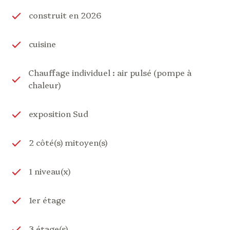
Informations complémentaires et plans sur
construit en 2026
demande.
Une opportunité rare sur le secteur d’Argelès-
Gazost.
cuisine
Les informations sur les risques auxquels ce bien
est exposé sont disponibles sur le site Géorisques :
Chauffage individuel : air pulsé (pompe à
www.georisques.gouv.fr ».
chaleur)
exposition Sud
2 côté(s) mitoyen(s)
1 niveau(x)
1er étage
3 étage(s)