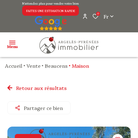
N'attendez plus pour vendre votre bien
FAITES UNE ESTIMATION RAPIDE
0
Fr
Menu
Accueil
Vente
Beaucens
Maison
notre
agence
Retour aux résultats
ventes
Partager ce bien
ventes
professionnelles
avis