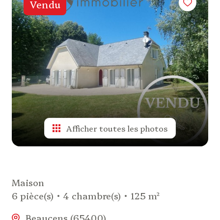
Vendu
de
valeur
alerte
e-
mail
actualités
Afficher toutes les photos
biens
vendus
nos
Maison
partenaires
6 pièce(s)
4 chambre(s)
125 m²
Beaucens (65400)