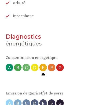
arboré
interphone
diagnostics
énergétiques
Consommation énergétique
A
B
C
D
E
F
G
Emission de gaz à effet de serre
A
B
C
D
E
F
G