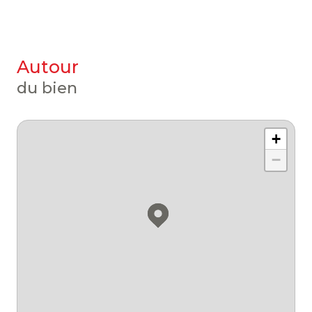
autour
du bien
+
−