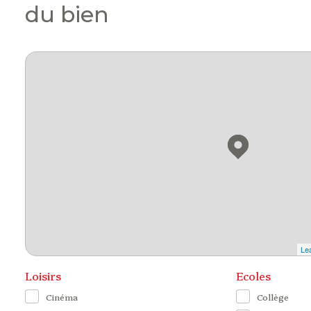
du bien
Lea
Loisirs
Ecoles
Cinéma
Collège