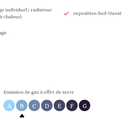
e individuel : radiateur
exposition Sud-Ouest
 chaleur)
age
Emission de gaz à effet de serre
A
B
C
D
E
F
G