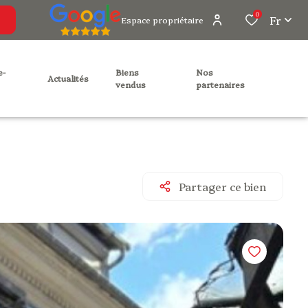
0
Fr
Espace propriétaire
biens
nos
actualités
vendus
partenaires
Partager ce bien