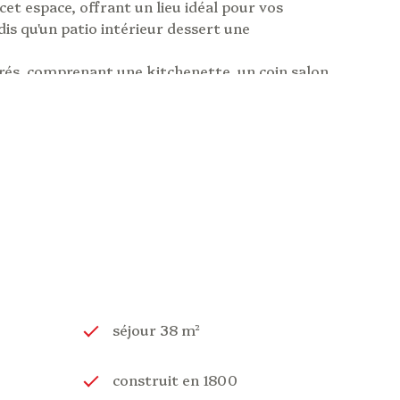
et espace, offrant un lieu idéal pour vos
dis qu'un patio intérieur dessert une
rés, comprenant une kitchenette, un coin salon,
vue dégagée sur les montagnes environnantes,
ue sur le château Sainte Marie.
nique au cœur de Luz-St-Sauveur, à proximité des
re. De plus, un vol direct d'une heure vous relie à
henticité et confort se conjuguent
onsulter le site Géorisques :
séjour 38 m²
construit en 1800