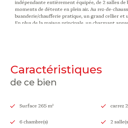
indépendante entièrement équipée, de 2 salles de ba
moments de détente en plein air. Au rez-de-chaussée
buanderie/chaufferie pratique, un grand cellier et 
En plus de la maison principale, un charmant appa
une chambre et une salle d'eau/WC, vient compléte
Au dernier étage, la maison bénéficie d'une très 
tandis qu'un bel ensemble de galeries permet d'acc
Laissez-vous séduire par le charme authentique de
plus belles stations de ski pyrénéennes et à seulem
Paris et à Londres depuis l'aéroport de Lourdes à p
caractéristiques
Cette propriété d'exception offre de très belles pr
harmonieusement.
de ce bien
Pour plus d'informations sur les risques éventuels 
www.georisques.gouv.fr
.
Surface 265 m²
carrez 
6 chambre(s)
2 salle(