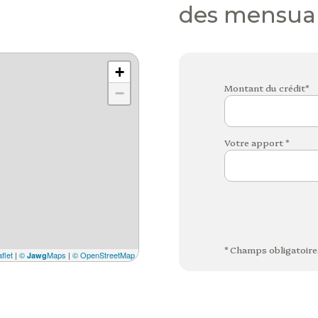
des mensual
+
Montant du crédit*
−
Votre apport *
* Champs obligatoire
flet
|
©
Maps
|
© OpenStreetMap
Jawg