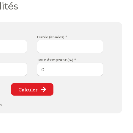
ités
Durée (années) *
Taux d'emprunt (%) *
Calculer
s