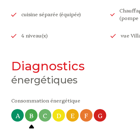
Chauffag
cuisine séparée (équipée)
(pompe à
4 niveau(x)
vue Vill
diagnostics
énergétiques
Consommation énergétique
A
B
C
D
E
F
G