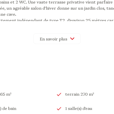
ins et 2 WC. Une vaste terrasse privative vient parfaire c
, un agréable salon d'hiver donne sur un jardin clos, tan
une cave.
rtement indépendant de type T2, d'environ 25 mètres car
r cette propriété.
grande terrasse pour vos repas en extérieur, offrant une 
éder à cette terrasse ensoleillée avec une vue panoramiq
En savoir plus
 cette demeure exceptionnelle, offrant un cadre de vie u
ent deux heures de Biarritz, Toulouse et Bordeaux en voitu
roximité.
estations et vous promet un cadre de vie idyllique, où aut
auxquels cette propriété pourrait être exposée, veuillez c
265 m²
terrain 270 m²
s) de bain
1 salle(s) d'eau