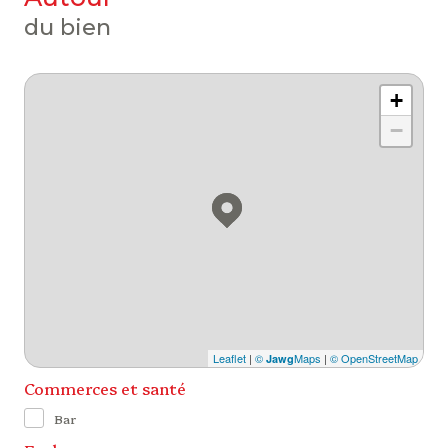
du bien
+
−
Leaflet
|
©
Maps
|
© OpenStreetMap
Jawg
Commerces et santé
Bar