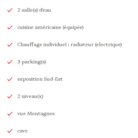
aménagée (
37
m²),
deux
chambres (
11,5
m²
et
15
2 salle(s) d'eau
m²),
salle
d’eau (
3
m²),
WC
séparé
Sous-
sol :
cave (
12
m²
env.)
cuisine américaine (équipée)
Étage :
grenier
à
aménager (
27
m²
carrez)
Grange
3 – environ
93
m² : A finir de rénover sur 2
niveaux
Chauffage individuel : radiateur (electrique)
. RDC grande pièce à vivre cuisine / séjour
. Etage, 3 chambres et salle d'eau
3 parking(s)
Un
cadre
de
vie
exceptionnel
Située
à
seulement
5
minutes
des
commerces,
des
exposition Sud-Est
écoles
et
des
transports
,
cette
propriété
conjugue
nature,
confort
et
accessibilité
.
Elle
séduira
les
amoureux
de
montagne
à
la
recherche
de
2 niveau(x)
tranquillité,
de
paysages
majestueux
et
de
volumes
déjà
exploitables.
vue Montagnes
Une
opportunité
rare
dans
le
secteur –
À
découvrir
sans
tarder !
cave