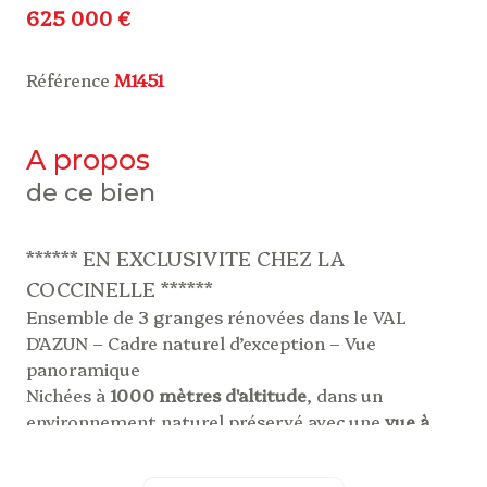
625 000 €
Référence
M1451
a propos
de ce bien
****** EN EXCLUSIVITE CHEZ LA
COCCINELLE
******
Ensemble
de
3
granges
rénovées
dans
le
VAL
D'AZUN –
Cadre
naturel
d’exception –
Vue
panoramique
Nichées
à
1000
mètres
d'altitude
,
dans
un
environnement
naturel
préservé
avec
une
vue
à
couper
le
souffle
sur
les
sommets
du
Val
d’Azun
,
ces
trois
granges
forment
un
ensemble
rare
sur
un