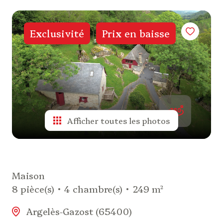
de
valeur
Exclusivité
Prix en baisse
alerte
e-
mail
actualités
Afficher toutes les photos
biens
vendus
Maison
nos
8 pièce(s)
4 chambre(s)
249 m²
partenaires
Argelès-Gazost (65400)