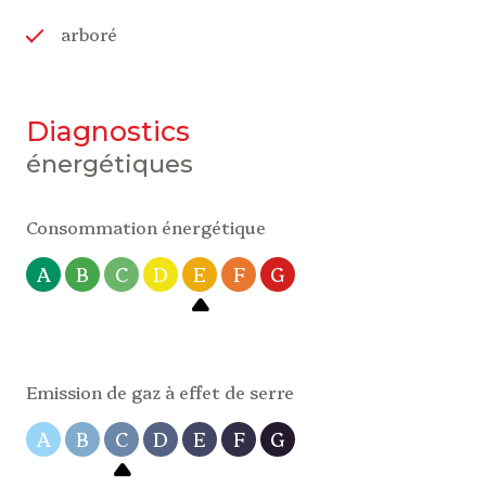
Les informations sur les risques auxquels ce bien
est exposé sont disponibles sur le site Géorisques :
arboré
www.georisques.gouv.fr
».
diagnostics
énergétiques
Consommation énergétique
A
B
C
D
E
F
G
Emission de gaz à effet de serre
A
B
C
D
E
F
G